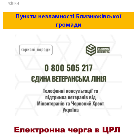
жінки
Пункти незламності Близнюківської
громади