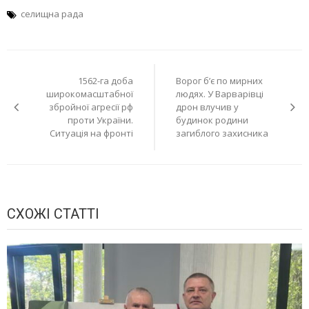
селищна рада
Навігація
1562-га доба
Ворог б’є по мирних
записів
широкомасштабної
людях. У Варварівці
збройної агресії рф
дрон влучив у
проти України.
будинок родини
Ситуація на фронті
загиблого захисника
СХОЖІ СТАТТІ