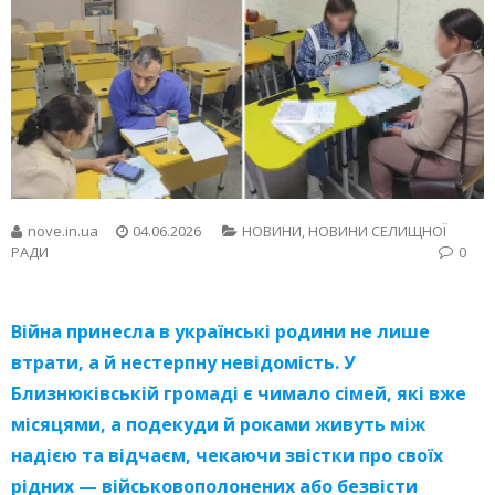
nove.in.ua
04.06.2026
НОВИНИ
,
НОВИНИ СЕЛИЩНОЇ
РАДИ
0
Війна принесла в українські родини не лише
втрати, а й нестерпну невідомість. У
Близнюківській громаді є чимало сімей, які вже
місяцями, а подекуди й роками живуть між
надією та відчаєм, чекаючи звістки про своїх
рідних — військовополонених або безвісти