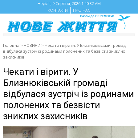
Skip
Неділя, 9 Серпня, 2026
1:40:34 AM
to
КОНТАКТИ
ПРО НАС
content
Головна
>
НОВИНИ
>
Чекати і вірити. У Близнюківській громаді
відбулася зустріч із родинами полонених та безвісти зниклих
захисників
Чекати і вірити. У
Близнюківській громаді
відбулася зустріч із родинами
полонених та безвісти
зниклих захисників