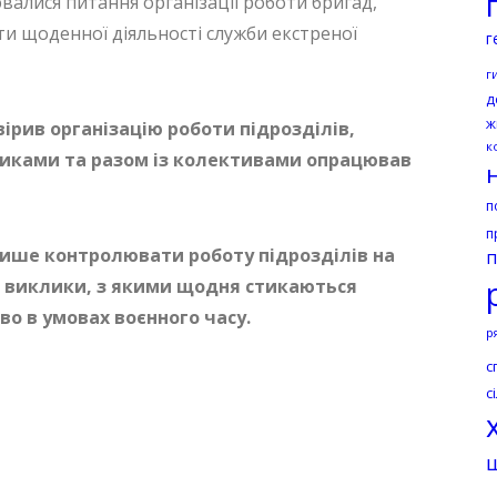
ювалися питання організації роботи бригад,
кти щоденної діяльності служби екстреної
г
г
д
ж
вірив організацію роботи підрозділів,
к
никами та разом із колективами опрацював
п
п
 лише контролювати роботу підрозділів на
п
на виклики, з якими щодня стикаються
о в умовах воєнного часу.
р
с
с