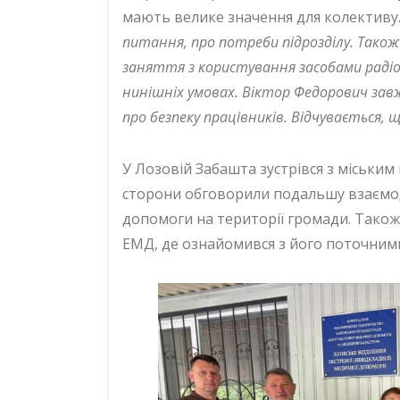
мають велике значення для колективу
питання, про потреби підрозділу. Також
заняття з користування засобами раді
нинішніх умовах. Віктор Федорович зав
про безпеку працівників. Відчувається, 
У Лозовій Забашта зустрівся з міським
сторони обговорили подальшу взаємод
допомоги на території громади. Також
ЕМД, де ознайомився з його поточними