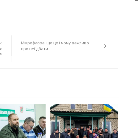
к
Мікрофлора: що це і чому важливо
х
про неї дбати
Р