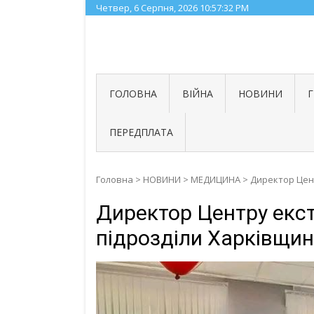
Skip
Четвер, 6 Серпня, 2026
10:57:33 PM
to
content
ГОЛОВНА
ВІЙНА
НОВИНИ
ПЕРЕДПЛАТА
Головна
>
НОВИНИ
>
МЕДИЦИНА
>
Директор Цент
Директор Центру екст
підрозділи Харківщи