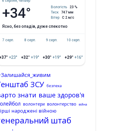
6 серпня, четвер
+34°
Вологість
23 %
Тиск
747 мм
Вітер
С 2 м/с
ясно, без опадів, дуже спекотно
7 серп.
8 серп.
9 серп.
10 серп.
+37°
+23°
+32°
+19°
+30°
+19°
+29°
+16°
#Залишайся_живим
Генштаб ЗСУ
безпека
варто знати
ваше здоров'я
волейбол
волонтерство
волонтери
війна
ірші народжені війною
генеральний штаб