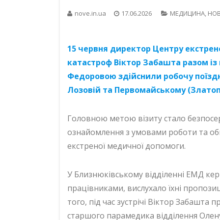
nove.in.ua
17.06.2026
МЕДИЦИНА
,
НО
15 червня директор Центру екстре
катастроф Віктор Забашта разом 
Федоровою здійснили робочу поїздк
Лозовій та Первомайському (Златопі
Головною метою візиту стало безпосер
ознайомлення з умовами роботи та об
екстреної медичної допомоги.
У Близнюківському відділенні ЕМД кер
працівниками, вислухало їхні пропозиц
того, під час зустрічі Віктор Забашта
старшого парамедика відділення Олену 