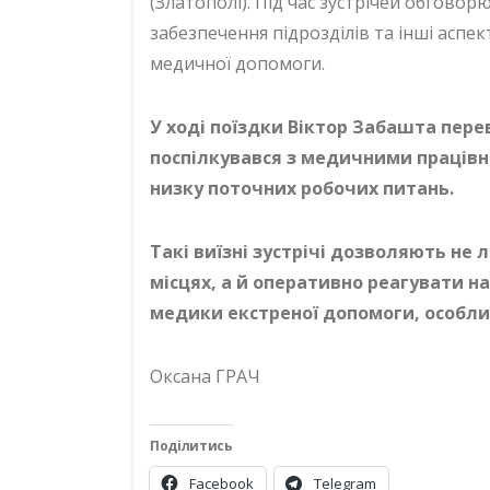
(Златополі). Під час зустрічей обговор
забезпечення підрозділів та інші аспе
медичної допомоги.
У ході поїздки Віктор Забашта пере
поспілкувався з медичними праців
низку поточних робочих питань.
Такі виїзні зустрічі дозволяють не
місцях, а й оперативно реагувати 
медики екстреної допомоги, особлив
Оксана ГРАЧ
Поділитись
Facebook
Telegram