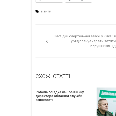
візити
Навігація
Наслідки смертельної аварії у Києві: я
записів
уряд планує карати затяти
порушників ПД
СХОЖІ СТАТТІ
Робоча поїздка на Лозівщину
директора обласної служби
зайнятості