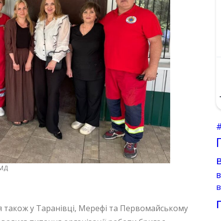
ЕМД
в
я також у Таранівці, Мерефі та Первомайському