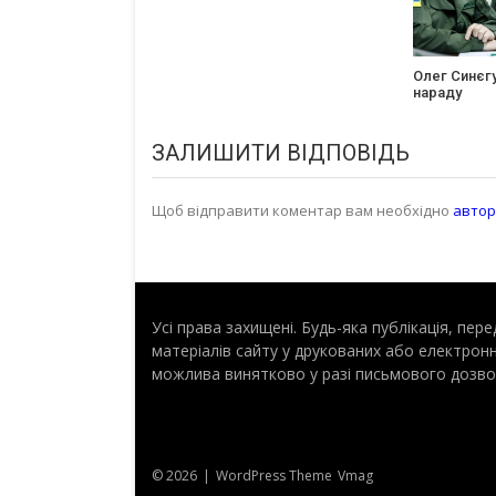
Олег Синєгу
нараду
ЗАЛИШИТИ ВІДПОВІДЬ
Щоб відправити коментар вам необхідно
автор
Усі права захищені. Будь-яка публiкацiя, пе
матеріалів сайту у друкованих або електрон
можлива винятково у разі письмового дозво
© 2026
|
WordPress Theme
Vmag