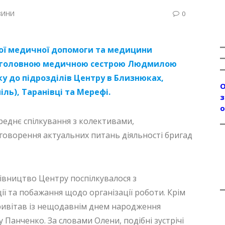
ВИНИ
0
ної медичної допомоги та медицини
із головною медичною сестрою Людмилою
у до підрозділів Центру в Близнюках,
О
ль), Таранівці та Мерефі.
з
о
еднє спілкування з колективами,
говорення актуальних питань діяльності бригад
івництво Центру поспілкувалося з
ії та побажання щодо організації роботи. Крім
 привітав із нещодавнім днем народження
Панченко. За словами Олени, подібні зустрічі