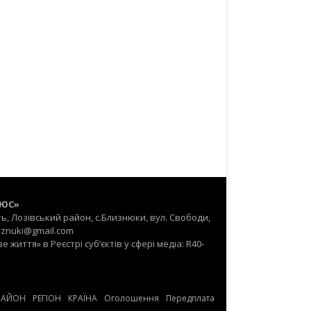
ЛЮС»
ть, Лозівський район, с.Близнюки, вул. Свободи,
lyznuki@gmail.com
життя» в Реєстрі суб’єктів у сфері медіа: R40-
РАЙОН
РЕГІОН
КРАЇНА
Оголошення
Передплата