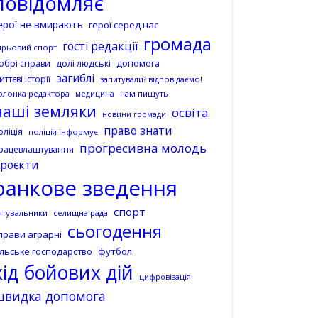
повідомляє
ерої не вмирають
герої серед нас
громада
гості редакції
ирьовий спорт
допомога
обрі справи
долі людські
загиблі
иттєві історії
запитували? відповідаємо!
олонка редактора
нам пишуть
медицина
наші земляки
освіта
новини громади
право знати
оліція
поліція інформує
прогресивна молодь
рацевлаштування
роєкти
ранкове зведення
спорт
ятувальники
селищна рада
сьогодення
прави аграрні
ільське господарство
футбол
хід бойових дій
цифровізація
швидка допомога