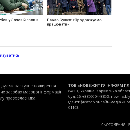
бов у Лозовій провів
Павло Cушко: «Продовжуємо
працювати»
изуватись
.
ТОВ «НОВЕ ЖИТТЯ ІНФОРМ П
редрук чи наступне поширення
64801, Україна, Харківська облас
них засобах масової інформації
буд. 26, +380950443850,
newlife.b
лу правовласника.
Ідентифікатор онлайн-медіа «Нове 
01163.
СЬОГОДЕННЯ