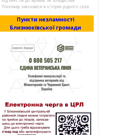
Від квестів до архівів: як Владислав
Пономар закохався в історію рідного села
Пункти незламності
Близнюківської громади