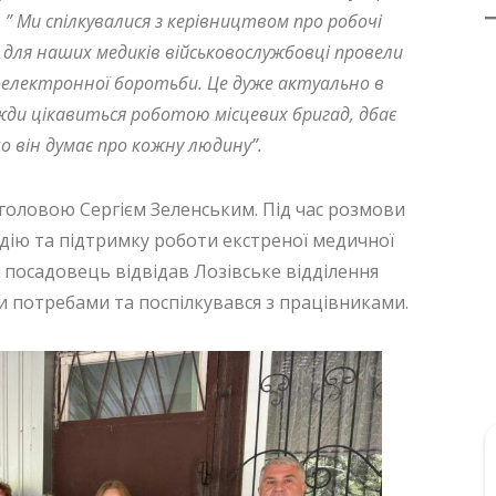
.
” Ми спілкувалися з керівництвом про робочі
 для наших медиків військовослужбовці провели
оелектронної боротьби. Це дуже актуально в
жди цікавиться роботою місцевих бригад, дбає
що він думає про кожну людину”.
 головою Сергієм Зеленським. Під час розмови
ію та підтримку роботи екстреної медичної
 посадовець відвідав Лозівське відділення
 потребами та поспілкувався з працівниками.