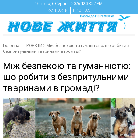
Skip
Четвер, 6 Серпня, 2026
12:38:58 AM
to
КОНТАКТИ
ПРО НАС
content
Головна
>
ПРОЄКТИ
>
Між безпекою та гуманністю: що робити з
безпритульними тваринами в громаді?
Між безпекою та гуманністю:
що робити з безпритульними
тваринами в громаді?