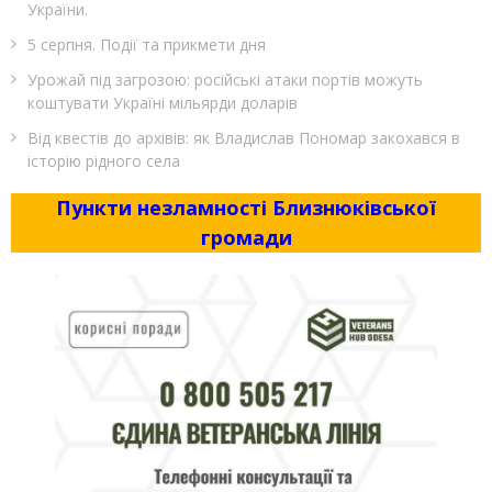
України.
5 серпня. Події та прикмети дня
Урожай під загрозою: російські атаки портів можуть
коштувати Україні мільярди доларів
Від квестів до архівів: як Владислав Пономар закохався в
історію рідного села
Пункти незламності Близнюківської
громади