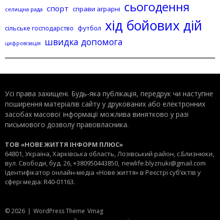
сьогодення
спорт
справи аграрні
селищна рада
хід бойових дій
сільське господарство
футбол
швидка допомога
цифровізація
Усі права захищені. Будь-яка публiкацiя, передрук чи наступне
поширення матеріалів сайту у друкованих або електронних
засобах масової інформації можлива винятково у разі
письмового дозволу правовласника.
ТОВ «НОВЕ ЖИТТЯ ІНФОРМ ПЛЮС»
64801, Україна, Харківська область, Лозівський район, с.Близнюки,
вул. Свободи, буд. 26, +380950443850,
newlife.blyznuki@gmail.com
Ідентифікатор онлайн-медіа «Нове життя» в Реєстрі суб’єктів у
сфері медіа: R40-01163.
© 2026
|
WordPress Theme
Vmag