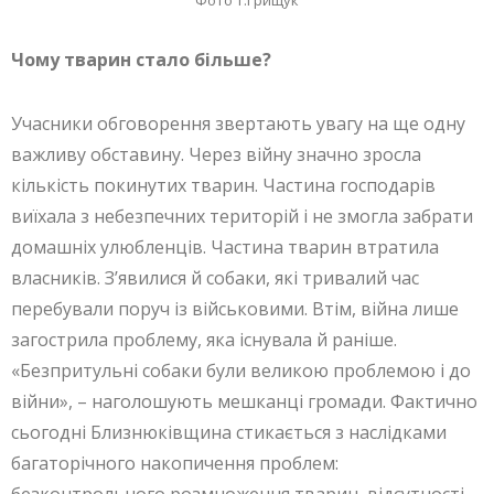
Чому тварин стало більше?
Учасники обговорення звертають увагу на ще одну
важливу обставину. Через війну значно зросла
кількість покинутих тварин. Частина господарів
виїхала з небезпечних територій і не змогла забрати
домашніх улюбленців. Частина тварин втратила
власників. З’явилися й собаки, які тривалий час
перебували поруч із військовими. Втім, війна лише
загострила проблему, яка існувала й раніше.
«Безпритульні собаки були великою проблемою і до
війни», – наголошують мешканці громади. Фактично
сьогодні Близнюківщина стикається з наслідками
багаторічного накопичення проблем:
безконтрольного розмноження тварин, відсутності