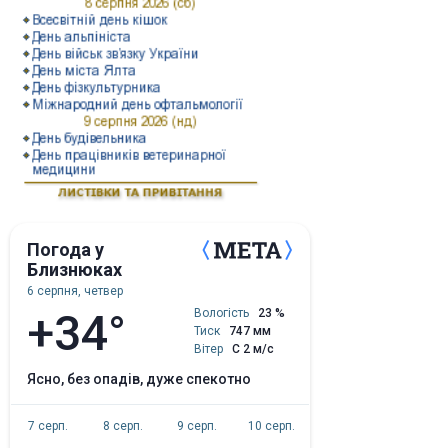
Погода у
Близнюках
6 серпня, четвер
+34°
Вологість
23 %
Тиск
747 мм
Вітер
С 2 м/с
ясно, без опадів, дуже спекотно
7 серп.
8 серп.
9 серп.
10 серп.