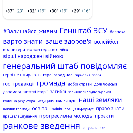
+37°
+23°
+32°
+19°
+30°
+19°
+29°
+16°
Генштаб ЗСУ
#Залишайся_живим
безпека
варто знати
ваше здоров'я
волейбол
волонтерство
волонтери
війна
вірші народжені війною
генеральний штаб повідомляє
герої не вмирають
герої серед нас
гирьовий спорт
громада
гості редакції
добрі справи
долі людські
загиблі
допомога
життєві історії
запитували? відповідаємо!
наші земляки
колонка редактора
нам пишуть
медицина
освіта
право знати
поліція
поліція інформує
новини громади
прогресивна молодь
проєкти
працевлаштування
ранкове зведення
рятувальники