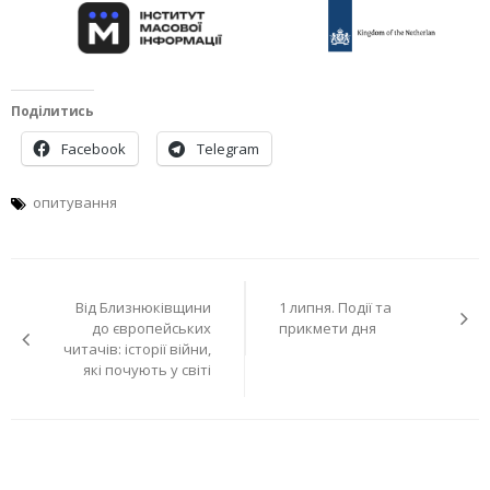
Поділитись
Facebook
Telegram
опитування
Навігація
Від Близнюківщини
1 липня. Події та
записів
до європейських
прикмети дня
читачів: історії війни,
які почують у світі