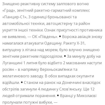
Знищено реактивну систему залпового вогню
«Град», зенітний ракетно-гарматний комплекс
«Панцир-С1», 3 одиниці броньованої та
автомобільної техніки, автоцистерну та район
укриття іншої техніки. Ознак присутності противника
не виявлено, — ОК «Південь».
Ворожа авіація знову
намагалася атакувати Одещину. Ракету Х-31,
випущену з літака над морем, було влучно знищено
зенітним ракетним підрозділом.
За минулу добу на
Луганщині 1 липня було відбито 2 масованих наступи
росіян – в напрямку Верхньокам’янки та
желатинового заводу. В обох випадках окупанти
відійшли.
Станом на ранок на Донеччині внаслідок
обстрілів загинули 4 людини у Слов'янську. Ще 12
людей отримали поранення.
Вранці у Миколаєві
пролунали потужні вибухи, —