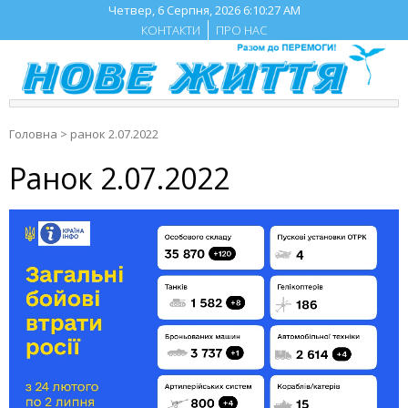
Skip
Четвер, 6 Серпня, 2026
6:10:27 AM
to
КОНТАКТИ
ПРО НАС
content
Головна
>
ранок 2.07.2022
Ранок 2.07.2022