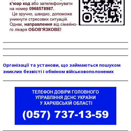
Організації та установи, що займаються пошуком
зниклих безвісті і обміном військовополонених