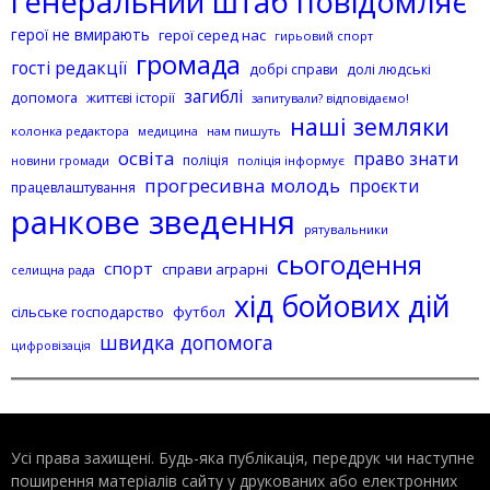
генеральний штаб повідомляє
герої не вмирають
герої серед нас
гирьовий спорт
громада
гості редакції
добрі справи
долі людські
загиблі
допомога
життєві історії
запитували? відповідаємо!
наші земляки
колонка редактора
нам пишуть
медицина
освіта
право знати
поліція
поліція інформує
новини громади
прогресивна молодь
проєкти
працевлаштування
ранкове зведення
рятувальники
сьогодення
спорт
справи аграрні
селищна рада
хід бойових дій
сільське господарство
футбол
швидка допомога
цифровізація
Усі права захищені. Будь-яка публiкацiя, передрук чи наступне
поширення матеріалів сайту у друкованих або електронних