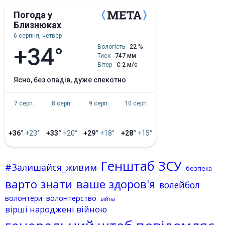
Погода у
Близнюках
6 серпня, четвер
+34°
Вологість
22 %
Тиск
747 мм
Вітер
С 2 м/с
ясно, без опадів, дуже спекотно
7 серп.
8 серп.
9 серп.
10 серп.
+36°
+23°
+33°
+20°
+29°
+18°
+28°
+15°
Генштаб ЗСУ
#Залишайся_живим
безпека
варто знати
ваше здоров'я
волейбол
волонтерство
волонтери
війна
вірші народжені війною