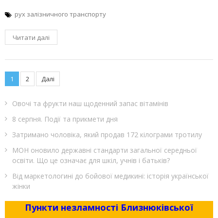
рух залізничного транспорту
Читати далі
Пагінація
1
2
Далі
записів
Овочі та фрукти наш щоденний запас вітамінів
8 серпня. Події та прикмети дня
Затримано чоловіка, який продав 172 кілограми тротилу
МОН оновило державні стандарти загальної середньої
освіти. Що це означає для шкіл, учнів і батьків?
Від маркетологині до бойової медикині: історія української
жінки
Пункти незламності Близнюківської