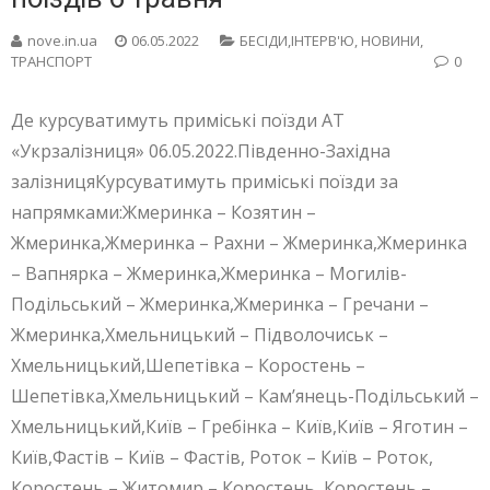
nove.in.ua
06.05.2022
БЕСIДИ,ІНТЕРВ'Ю
,
НОВИНИ
,
ТРАНСПОРТ
0
Де курсуватимуть приміські поїзди АТ
«Укрзалізниця» 06.05.2022.Південно-Західна
залізницяКурсуватимуть приміські поїзди за
напрямками:Жмеринка – Козятин –
Жмеринка,Жмеринка – Рахни – Жмеринка,Жмеринка
– Вапнярка – Жмеринка,Жмеринка – Могилів-
Подільський – Жмеринка,Жмеринка – Гречани –
Жмеринка,Хмельницький – Підволочиськ –
Хмельницький,Шепетівка – Коростень –
Шепетівка,Хмельницький – Кам’янець-Подільський –
Хмельницький,Київ – Гребінка – Київ,Київ – Яготин –
Київ,Фастів – Київ – Фастів, Роток – Київ – Роток,
Коростень – Житомир – Коростень, Коростень –