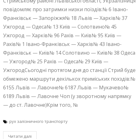
Стрийському районі Львівської області, Укрзалізниця
повідомляє про затримки низки поїздів:№ 6 Івано-
Франківськ — Запоріжжя№ 18 Львів — Харків№ 37
Ужгород — Одеса№ 13 Київ — Солотвино№ 45
Ужгород — Харків№ 96 Рахів — Київ№ 95 Київ —
Рахів№ 1 Івано-Франківськ — Харків№ 43 Івано-
Франківськ — Київ№ 14 Солотвино — Київ№ 38 Одеса
— Ужгород№ 25 Рахів — Одеса№ 29 Київ —
УжгородСьогодні протягом дня до станції Стрий буде
обмежено маршрути декількох приміських похздів:№
6155 Львів — Лавочне№ 6187 Львів — Мукачево№
6189 Львів — Лавочне Чоп (у зворотному напрямку
— до ст. Лавочне)Крім того, №
рух залізничного транспорту
Читати далі