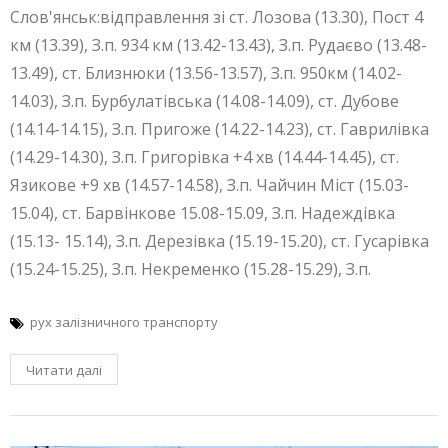
Слов'янськ:відправлення зі ст. Лозова (13.30), Пост 4
км (13.39), З.п. 934 км (13.42-13.43), З.п. Рудаєво (13.48-
13.49), ст. Близнюки (13.56-13.57), З.п. 950км (14.02-
14.03), З.п. Бурбулатівська (14.08-14.09), ст. Дубове
(14.14-14.15), З.п. Пригоже (14.22-14.23), ст. Гаврилiвка
(14.29-14.30), З.п. Григорівка +4 хв (14.44-14.45), ст.
Язикове +9 хв (14.57-14.58), З.п. Чайчин Міст (15.03-
15.04), ст. Барвiнкове 15.08-15.09, З.п. Надеждівка
(15.13- 15.14), З.п. Дерезівка (15.19-15.20), ст. Гусарiвка
(15.24-15.25), З.п. Некременко (15.28-15.29), З.п.
рух залізничного транспорту
Читати далі