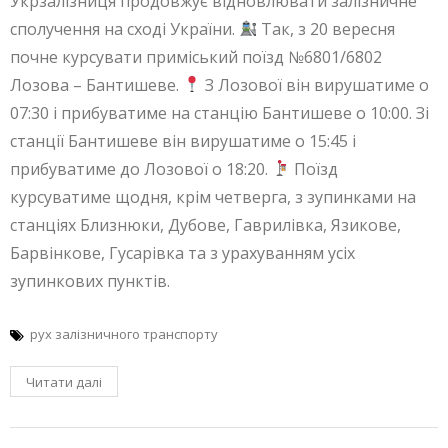
Укрзалізниця продовжує відновлювати залізничне
сполучення на сході України.
Так, з 20 вересня
почне курсувати приміський поїзд №6801/6802
Лозова – Бантишеве.
З Лозової він вирушатиме о
07:30 і прибуватиме на станцію Бантишеве о 10:00. Зі
станції Бантишеве він вирушатиме о 15:45 і
прибуватиме до Лозової о 18:20.
Поїзд
курсуватиме щодня, крім четверга, з зупинками на
станціях Близнюки, Дубове, Гаврилівка, Язикове,
Барвінкове, Гусарівка та з урахуванням усіх
зупинкових пунктів.
рух залізничного транспорту
Читати далі