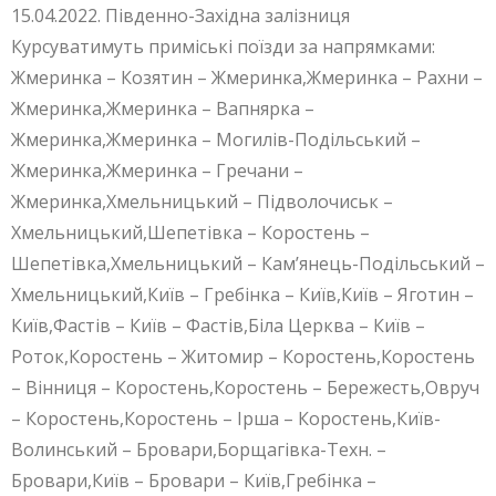
15.04.2022. Південно-Західна залізниця
Курсуватимуть приміські поїзди за напрямками:
Жмеринка – Козятин – Жмеринка,Жмеринка – Рахни –
Жмеринка,Жмеринка – Вапнярка –
Жмеринка,Жмеринка – Могилів-Подільський –
Жмеринка,Жмеринка – Гречани –
Жмеринка,Хмельницький – Підволочиськ –
Хмельницький,Шепетівка – Коростень –
Шепетівка,Хмельницький – Кам’янець-Подільський –
Хмельницький,Київ – Гребінка – Київ,Київ – Яготин –
Київ,Фастів – Київ – Фастів,Біла Церква – Київ –
Роток,Коростень – Житомир – Коростень,Коростень
– Вінниця – Коростень,Коростень – Бережесть,Овруч
– Коростень,Коростень – Ірша – Коростень,Київ-
Волинський – Бровари,Борщагівка-Техн. –
Бровари,Київ – Бровари – Київ,Гребінка –