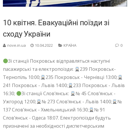
10 квітня. Евакуаційні поїзди зі
сходу України
nove.in.ua
10.04.2022
КРАЇНА
0
Зі станції Покровськ відправляться наступні
пасажирські та електропоїзди:
239 Покровськ-
Тернопіль 10:00;
235 Покровськ - Чернівці 13:00;
241 Покровськ - Львів 14:00;
233 Покровськ - Львів
16:30;
Зі станції Слов’янськ:
№ 45 Слов’янськ -
Ужгород 12:00;
№ 273 Слов’янськ - Львів 14:00;
№
137 Слов’янськ - Хмельницький 16:30;
№ 91
Слов’янськ - Одеса 18:07. Електропоїзди будуть
призначені за необхідності диспетчерським