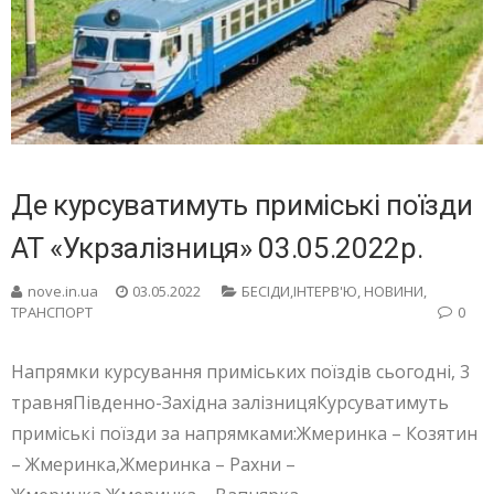
Де курсуватимуть приміські поїзди
АТ «Укрзалізниця» 03.05.2022р.
nove.in.ua
03.05.2022
БЕСIДИ,ІНТЕРВ'Ю
,
НОВИНИ
,
ТРАНСПОРТ
0
Напрямки курсування приміських поїздів сьогодні, 3
травняПівденно-Західна залізницяКурсуватимуть
приміські поїзди за напрямками:Жмеринка – Козятин
– Жмеринка,Жмеринка – Рахни –