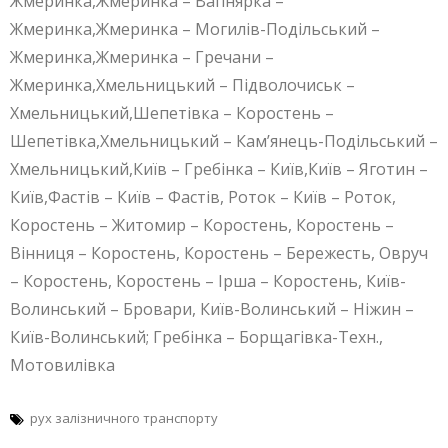
Жмеринка,Жмеринка – Вапнярка –
Жмеринка,Жмеринка – Могилів-Подільський –
Жмеринка,Жмеринка – Гречани –
Жмеринка,Хмельницький – Підволочиськ –
Хмельницький,Шепетівка – Коростень –
Шепетівка,Хмельницький – Кам’янець-Подільський –
Хмельницький,Київ – Гребінка – Київ,Київ – Яготин –
Київ,Фастів – Київ – Фастів, Роток – Київ – Роток,
Коростень – Житомир – Коростень, Коростень –
Вінниця – Коростень, Коростень – Бережесть, Овруч
– Коростень, Коростень – Ірша – Коростень, Київ-
Волинський – Бровари, Київ-Волинський – Ніжин –
Київ-Волинський; Гребінка – Борщагівка-Техн.,
Мотовилівка
рух залізничного транспорту