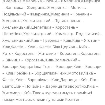
Жмеринка,Жмеринка – Рахни – Жмеринка,Жмеринка
– Вапнярка – Жмеринка,Жмеринка – Могилів-
Подільський – Жмеринка,Жмеринка – Гречани –
Жмеринка,Хмельницький – Підволочиськ –
Хмельницький,Шепетівка – Коростень –
Шепетівка,Хмельницький – Кам’янець-Подільський –
Хмельницький,Київ – Гребінка – Київ,Київ – Яготин –
Київ,Фастів – Київ – Фастів,Біла Церква – Київ –
Роток,Коростень – Житомир – Коростень,Коростень
– Вінниця – Коростень,Київ-Волинський –
Бровари,Борщагівка-Техн. – Бровари,Київ – Бровари
– Київ,Гребінка – Борщагівка-Техн.,Мотовилівка –
Фастів,Київ – Баришівка – Київ,Дарниця – Київ-Пас –
Святошин – Почайна – Дарниця та зворотно,Київ –
Житомир – Київ.Також курсуватимуть приміські
поїзди між населеними пунктами Козятин,