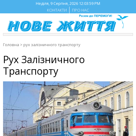
Skip
Неділя, 9 Серпня, 2026
12:04:00 PM
to
КОНТАКТИ
ПРО НАС
content
Головна
>
рух залізничного транспорту
Рух Залізничного
Транспорту