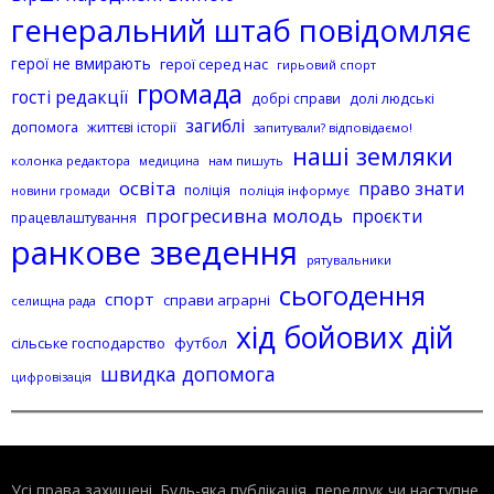
генеральний штаб повідомляє
герої не вмирають
герої серед нас
гирьовий спорт
громада
гості редакції
добрі справи
долі людські
загиблі
допомога
життєві історії
запитували? відповідаємо!
наші земляки
колонка редактора
нам пишуть
медицина
освіта
право знати
поліція
поліція інформує
новини громади
прогресивна молодь
проєкти
працевлаштування
ранкове зведення
рятувальники
сьогодення
спорт
справи аграрні
селищна рада
хід бойових дій
сільське господарство
футбол
швидка допомога
цифровізація
Усі права захищені. Будь-яка публiкацiя, передрук чи наступне