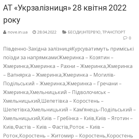
АТ «Укрзалізниця» 28 квітня 2022
року
nove.in.ua
28.04.2022
БЕСIДИ,ІНТЕРВ'Ю
,
ТРАНСПОРТ
0
Південно-Західна залізницяКурсуватимуть приміські
поїзди за напрямками:Жмеринка – Козятин –
Жмеринка,Жмеринка – Рахни – Жмеринка,Жмеринка
– Вапнярка – Жмеринка,Жмеринка – Могилів-
Подільський – Жмеринка,Жмеринка – Гречани –
Жмеринка,Хмельницький – Підволочиськ –
Хмельницький,Шепетівка – Коростень –
Шепетівка,Хмельницький – Кам’янець-Подільський –
Хмельницький,Київ – Гребінка – Київ,Київ – Яготин –
Київ,Фастів – Київ – Фастів,Роток – Київ –
Роток,Коростень – Житомир – Коростень,Коростень