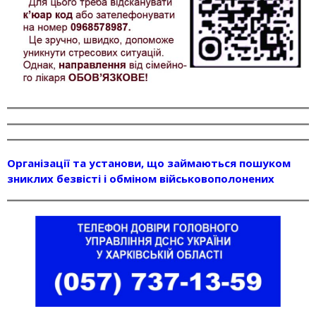
Організації та установи, що займаються пошуком
зниклих безвісті і обміном військовополонених