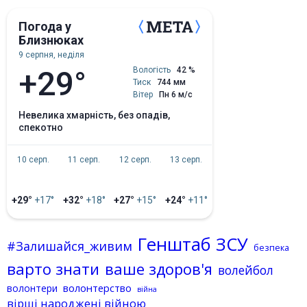
Погода у
Близнюках
9 серпня, неділя
+29°
Вологість
42 %
Тиск
744 мм
Вітер
Пн 6 м/с
невелика хмарність, без опадів,
спекотно
10 серп.
11 серп.
12 серп.
13 серп.
+29°
+17°
+32°
+18°
+27°
+15°
+24°
+11°
Генштаб ЗСУ
#Залишайся_живим
безпека
варто знати
ваше здоров'я
волейбол
волонтерство
волонтери
війна
вірші народжені війною