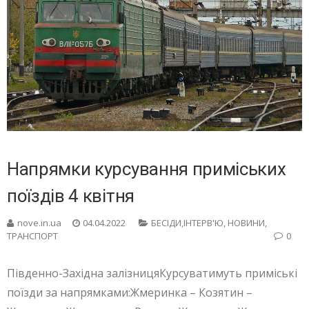
Напрямки курсування приміських
поїздів 4 квітня
nove.in.ua
04.04.2022
БЕСIДИ,ІНТЕРВ'Ю
,
НОВИНИ
,
ТРАНСПОРТ
0
Південно-Західна залізницяКурсуватимуть приміські
поїзди за напрямками:Жмеринка – Козятин –