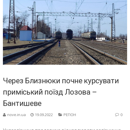
Через Близнюки почне курсувати
приміський поїзд Лозова –
Бантишеве
nove.in.ua
19.09.2022
РЕГІОН
0