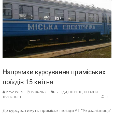
Напрямки курсування приміських
поїздів 15 квітня
nove.in.ua
15.04.2022
БЕСIДИ,ІНТЕРВ'Ю
,
НОВИНИ
,
ТРАНСПОРТ
0
Де курсуватимуть приміські поїзди АТ “Укрзалізниця”