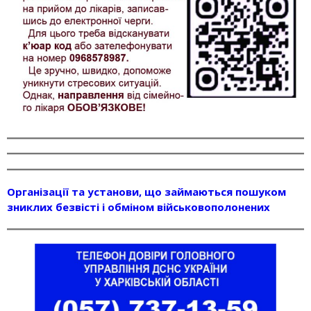
Організації та установи, що займаються пошуком
зниклих безвісті і обміном військовополонених