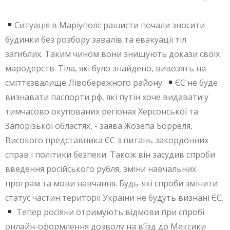
Ситуація в Маріуполі: рашисти почали зносити
будинки без розбору завалів та евакуації тіл
загиблих. Таким чином вони знищують докази своїх
мародерств. Тіла, які було знайдено, вивозять на
сміттєзвалище Лівобережного району.
ЄС не буде
визнавати паспорти рф, які путін хоче видавати у
тимчасово окупованих регіонах Херсонської та
Запорізької областях, - заява Жозепа Борреля,
Високого представника ЄС з питань закордонних
справ і політики безпеки. Також він засудив спроби
введення російського рубля, зміни навчальних
програм та мови навчання. Будь-які спроби змінити
статус частин території України не будуть визнані ЄС.
Тепер росіяни отримують відмови при спробі
онлайн-оформлення дозволу на вʼїзд до Мексики