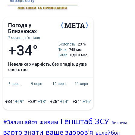
Погода у
Близнюках
7 серпня, пʼятниця
+34°
Вологість
23 %
Тиск
745 мм
Вітер
ПдС 3 м/с
невелика хмарність, без опадів, дуже
спекотно
8 серп.
9 серп.
10 серп.
11 серп.
+34°
+19°
+29°
+18°
+28°
+14°
+31°
+16°
Генштаб ЗСУ
#Залишайся_живим
безпека
варто знати
ваше здоров'я
волейбол