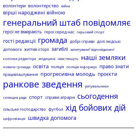
волонтерство
волонтери
війна
вірші народжені війною
генеральний штаб повідомляє
герої не вмирають
герої серед нас
гирьовий спорт
громада
гості редакції
добрі справи
долі людські
загиблі
допомога
життєві історії
запитували? відповідаємо!
наші земляки
колонка редактора
нам пишуть
медицина
освіта
право знати
поліція
поліція інформує
новини громади
прогресивна молодь
проєкти
працевлаштування
ранкове зведення
рятувальники
сьогодення
спорт
справи аграрні
селищна рада
хід бойових дій
сільське господарство
футбол
швидка допомога
цифровізація