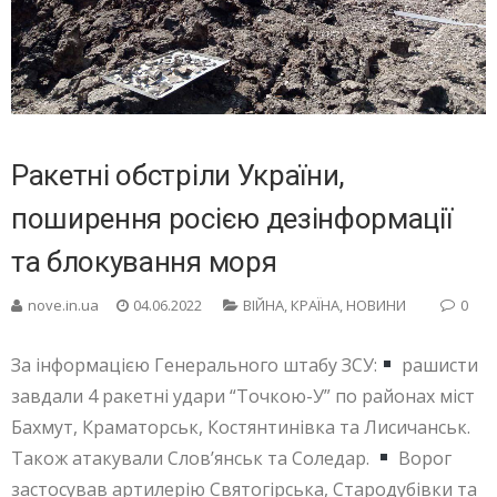
Ракетні обстріли України,
поширення росією дезінформації
та блокування моря
nove.in.ua
04.06.2022
ВІЙНА
,
КРАЇНА
,
НОВИНИ
0
За інформацією Генерального штабу ЗСУ:
рашисти
завдали 4 ракетні удари “Точкою-У” по районах міст
Бахмут, Краматорськ, Костянтинівка та Лисичанськ.
Також атакували Слов’янськ та Соледар.
Ворог
застосував артилерію Святогірська, Стародубівки та