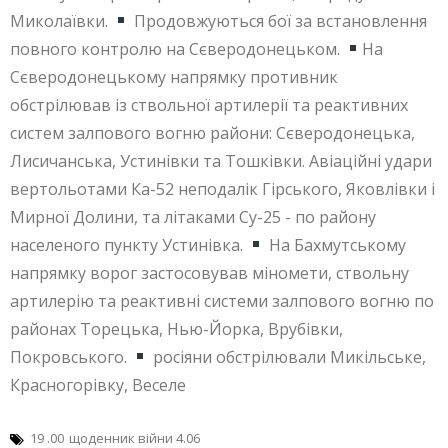
Миколаївки.
Продовжуються бої за встановлення
повного контролю на Сєверодонецьком.
На
Сєверодонецькому напрямку противник
обстрілював із ствольної артилерії та реактивних
систем залпового вогню райони: Сєверодонецька,
Лисичанська, Устинівки та Тошківки. Авіаційні удари
вертольотами Ка-52 неподалік Гірського, Яковлівки і
Мирної Долини, та літаками Су-25 - по району
населеного пункту Устинівка.
На Бахмутському
напрямку ворог застосовував міномети, ствольну
артилерію та реактивні системи залпового вогню по
районах Торецька, Нью-Йорка, Врубівки,
Покровського.
росіяни обстрілювали Микільське,
Красногорівку, Веселе
19 .00
щоденник війни 4.06