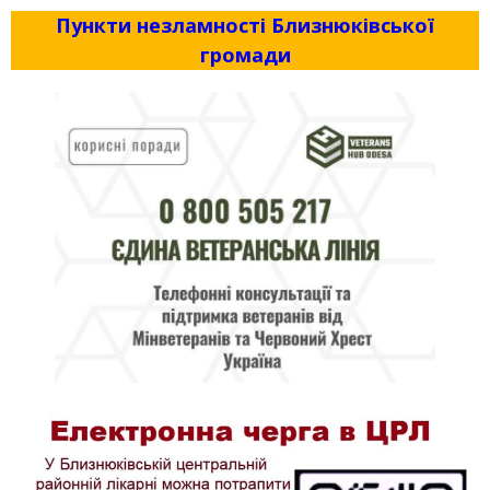
Пункти незламності Близнюківської
громади