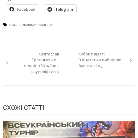
Facebook
Telegram
наші земляки
чемпіон
Навігація
Святослав
Кубок пам’яті
записів
Трофименко –
В.Ігнатенка вибороли
чемпіон України з
близнюківці
пауерліфтингу
СХОЖІ СТАТТІ