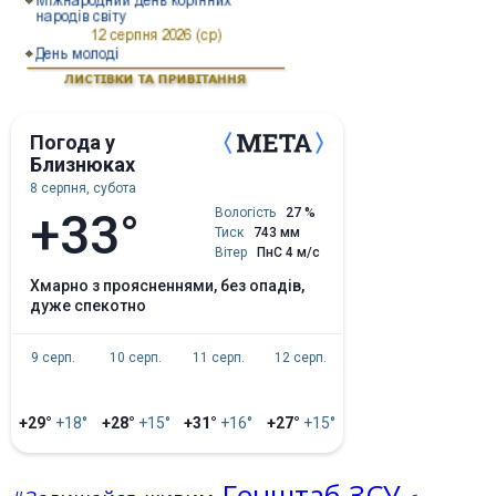
Погода у
Близнюках
8 серпня, субота
+33°
Вологість
27 %
Тиск
743 мм
Вітер
ПнС 4 м/с
хмарно з проясненнями, без опадів,
дуже спекотно
9 серп.
10 серп.
11 серп.
12 серп.
+29°
+18°
+28°
+15°
+31°
+16°
+27°
+15°
Генштаб ЗСУ