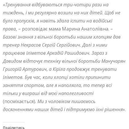
«
Тренування відбуваються три-чотири рази на
тиждень, і ми регулярно возили на них дітей. Щоб не
було пропусків, я навіть здала іспити на водійські
права
, – розповідає мама Марина Анатоліївна. –
Базові знання з вільної боротьби нашим хлопцям дав
тренер Некрасов Сергій Сергійович. Далі з ними
працював Іліметов Аркадій Рашидович. Зараз з
Давидом відточує техніку вільної боротьби Манучарян
Григорій Артурович, а Кіріла продовжує тренувати
Іліметов. Був час, коли хлопці хотіли припинити
заняття спортом, але я наполягла, то тепер всі
тільки у виграші від моєї наполегливості
(посміхається)
. Ми з чоловіком пишаємось
досягненнями наших дітей і підтримуємо їхні рішення
».
Поділитись