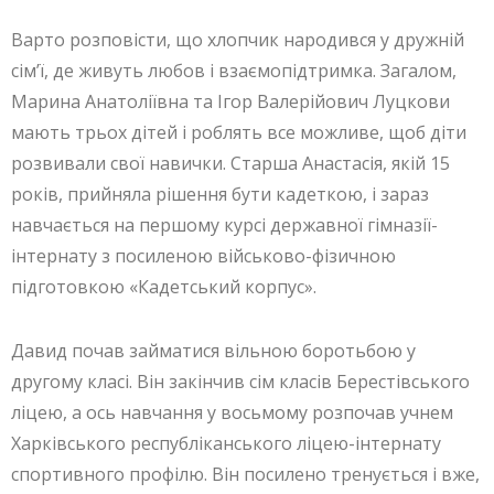
Варто розповісти, що хлопчик народився у дружній
сім’ї, де живуть любов і взаємопідтримка. Загалом,
Марина Анатоліївна та Ігор Валерійович Луцкови
мають трьох дітей і роблять все можливе, щоб діти
розвивали свої навички. Старша Анастасія, якій 15
років, прийняла рішення бути кадеткою, і зараз
навчається на першому курсі державної гімназії-
інтернату з посиленою військово-фізичною
підготовкою «Кадетський корпус».
Давид почав займатися вільною боротьбою у
другому класі. Він закінчив сім класів Берестівського
ліцею, а ось навчання у восьмому розпочав учнем
Харківського республіканського ліцею-інтернату
спортивного профілю. Він посилено тренується і вже,