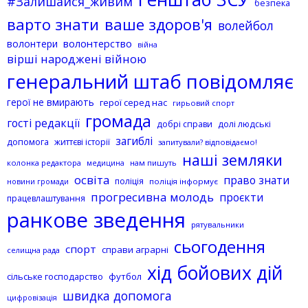
#Залишайся_живим
безпека
варто знати
ваше здоров'я
волейбол
волонтерство
волонтери
війна
вірші народжені війною
генеральний штаб повідомляє
герої не вмирають
герої серед нас
гирьовий спорт
громада
гості редакції
добрі справи
долі людські
загиблі
допомога
життєві історії
запитували? відповідаємо!
наші земляки
колонка редактора
нам пишуть
медицина
освіта
право знати
поліція
поліція інформує
новини громади
прогресивна молодь
проєкти
працевлаштування
ранкове зведення
рятувальники
сьогодення
спорт
справи аграрні
селищна рада
хід бойових дій
сільське господарство
футбол
швидка допомога
цифровізація