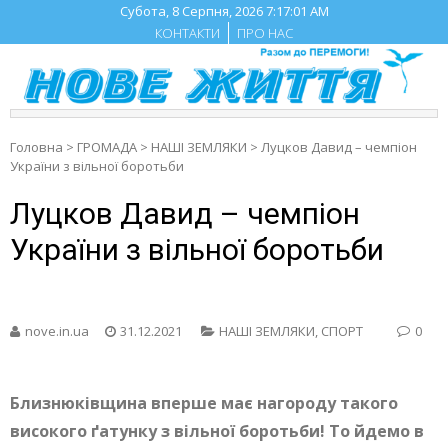
Skip
Субота, 8 Серпня, 2026
7:17:01 AM
to
КОНТАКТИ
ПРО НАС
content
Головна
>
ГРОМАДА
>
НАШІ ЗЕМЛЯКИ
>
Луцков Давид – чемпіон
України з вільної боротьби
Луцков Давид – чемпіон
України з вільної боротьби
nove.in.ua
31.12.2021
НАШІ ЗЕМЛЯКИ
,
СПОРТ
0
Близнюківщина вперше має нагороду такого
високого ґатунку з вільної боротьби! То йдемо в