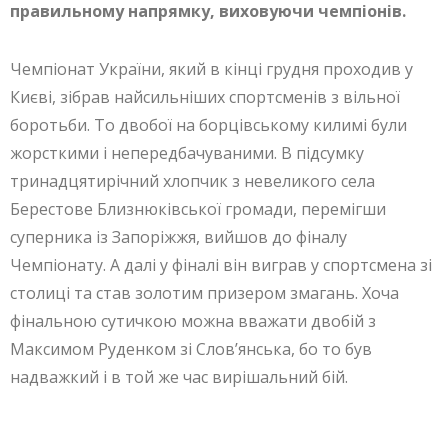
правильному напрямку, виховуючи чемпіонів.
Чемпіонат України, який в кінці грудня проходив у
Києві, зібрав найсильніших спортсменів з вільної
боротьби. То двобої на борцівському килимі були
жорсткими і непередбачуваними. В підсумку
тринадцятирічний хлопчик з невеликого села
Берестове Близнюківської громади, перемігши
суперника із Запоріжжя, вийшов до фіналу
Чемпіонату. А далі у фіналі він виграв у спортсмена зі
столиці та став золотим призером змагань. Хоча
фінальною сутичкою можна вважати двобій з
Максимом Руденком зі Слов’янська, бо то був
надважкий і в той же час вирішальний бій.