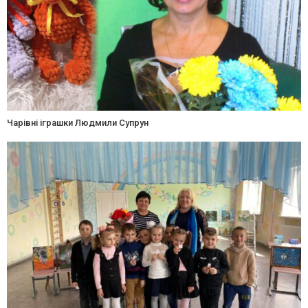
Чарівні іграшки Людмили Супрун