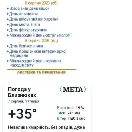
Погода у
Близнюках
7 серпня, пʼятниця
+35°
Вологість
19 %
Тиск
745 мм
Вітер
ПдС 3 м/с
невелика хмарність, без опадів, дуже