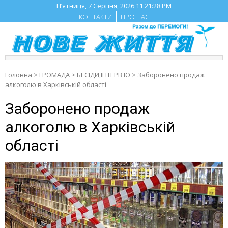
Skip
П’ятниця, 7 Серпня, 2026
11:21:28 PM
to
КОНТАКТИ
ПРО НАС
content
Головна
>
ГРОМАДА
>
БЕСIДИ,ІНТЕРВ'Ю
>
Заборонено продаж
алкоголю в Харківській області
Заборонено продаж
алкоголю в Харківській
області