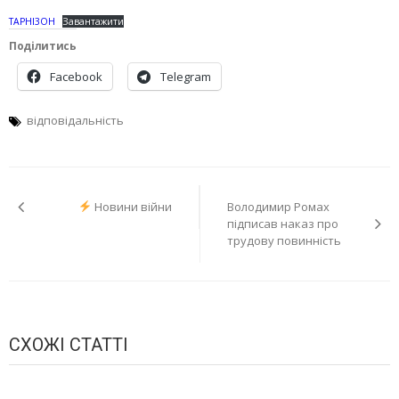
TAPHI3OH
Завантажити
Поділитись
Facebook
Telegram
відповідальність
Навігація
Новини війни
Володимир Ромах
записів
підписав наказ про
трудову повинність
СХОЖІ СТАТТІ