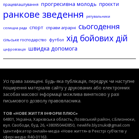
прогресивна молодь
проєкти
працевлаштування
ранкове зведення
рятувальники
сьогодення
спорт
справи аграрні
селищна рада
хід бойових дій
сільське господарство
футбол
швидка допомога
цифровізація
Усі права захищені. Будь-яка публiкацiя, передрук чи наступне
поширення матеріалів сайту у друкованих або електронних
засобах масової інформації можлива винятково у разі
письмового дозволу правовласника.
ТОВ «НОВЕ ЖИТТЯ ІНФОРМ ПЛЮС»
64801, Україна, Харківська область, Лозівський район, с.Близнюки,
вул. Свободи, буд. 26, +380950443850,
newlife.blyznuki@gmail.com
Ідентифікатор онлайн-медіа «Нове життя» в Реєстрі суб’єктів у
сфері медіа: R40-01163.