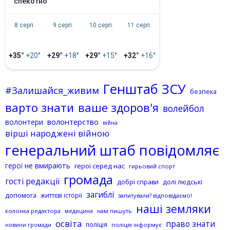
спекотно
8 серп.
9 серп.
10 серп.
11 серп.
+35°
+20°
+29°
+18°
+29°
+15°
+32°
+16°
Генштаб ЗСУ
#Залишайся_живим
безпека
варто знати
ваше здоров'я
волейбол
волонтерство
волонтери
війна
вірші народжені війною
генеральний штаб повідомляє
герої не вмирають
герої серед нас
гирьовий спорт
громада
гості редакції
добрі справи
долі людські
загиблі
допомога
життєві історії
запитували? відповідаємо!
наші земляки
колонка редактора
нам пишуть
медицина
освіта
право знати
поліція
поліція інформує
новини громади