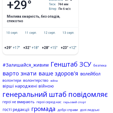
+29°
Тиск
744 мм
Вітер
Пн 6 м/с
мінлива хмарність, без опадів,
спекотно
10 серп.
11 серп.
12 серп.
13 серп.
+29°
+17°
+32°
+18°
+28°
+15°
+23°
+12°
Генштаб ЗСУ
#Залишайся_живим
безпека
варто знати
ваше здоров'я
волейбол
волонтерство
волонтери
війна
вірші народжені війною
генеральний штаб повідомляє
герої не вмирають
герої серед нас
гирьовий спорт
громада
гості редакції
добрі справи
долі людські