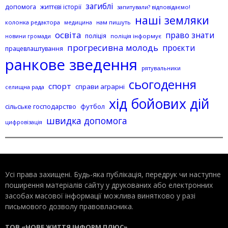
загиблі
допомога
життєві історії
запитували? відповідаємо!
наші земляки
колонка редактора
нам пишуть
медицина
освіта
право знати
поліція
поліція інформує
новини громади
прогресивна молодь
проєкти
працевлаштування
ранкове зведення
рятувальники
сьогодення
спорт
справи аграрні
селищна рада
хід бойових дій
сільське господарство
футбол
швидка допомога
цифровізація
Усі права захищені. Будь-яка публiкацiя, передрук чи наступне
поширення матеріалів сайту у друкованих або електронних
засобах масової інформації можлива винятково у разі
письмового дозволу правовласника.
ТОВ «НОВЕ ЖИТТЯ ІНФОРМ ПЛЮС»