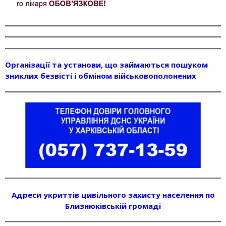
Організації та установи, що займаються пошуком
зниклих безвісті і обміном військовополонених
Адреси укриттів цивільного захисту населення по
Близнюківській громаді