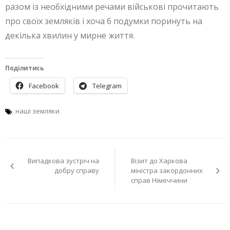
разом із необхідними речами військові прочитають
про своїх земляків і хоча б подумки поринуть на
декілька хвилин у мирне життя.
Поділитись
Facebook
Telegram
наші земляки
Навігація
Випадкова зустріч на
Візит до Харкова
записів
добру справу
міністра закордонних
справ Німеччини