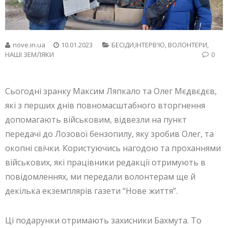
nove.in.ua
10.01.2023
БЕСIДИ,ІНТЕРВ'Ю
,
ВОЛОНТЕРИ
,
НАШІ ЗЕМЛЯКИ
0
Сьогодні зранку Максим Ляпкало та Олег Мєдвєдєв,
які з перших днів повномасштабного вторгнення
допомагають військовим, відвезли на пункт
передачі до Лозової бензопилу, яку зробив Олег, та
окопні свічки. Користуючись нагодою та проханнями
військових, які працівники редакції отримують в
повідомленнях, ми передали волонтерам ще й
декілька екземплярів газети “Нове життя”.
Ці подарунки отримають захисники Бахмута. То