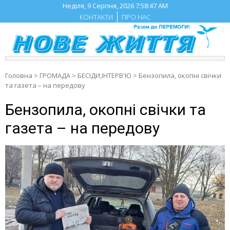
Skip
Неділя, 9 Серпня, 2026
7:58:47 AM
to
КОНТАКТИ
ПРО НАС
content
Головна
>
ГРОМАДА
>
БЕСIДИ,ІНТЕРВ'Ю
>
Бензопила, окопні свічки
та газета – на передову
Бензопила, окопні свічки та
газета – на передову