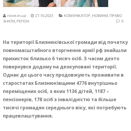
nove.in.ua
27.10.2023
КОМУНІКАТОР
,
НОВИНИ
,
ПРАВО
ЗНАТИ
,
РЕГІОН
0
На території Близнюківської громади від початку
повномасштабного вторгнення армії рф знайшли
прихисток близько 6 тисяч осіб. З часом дехто
повернувся додому на деокуповані території.
Однак до цього часу продовжують проживати в
старостатах Близнюківщини 4776 внутрішньо
переміщених осіб, з яких 1136 дітей, 1187 –
пенсіонерів, 178 осіб з інвалідністю та більше
тисячі громадян середнього віку, які потребують
працевлаштування.