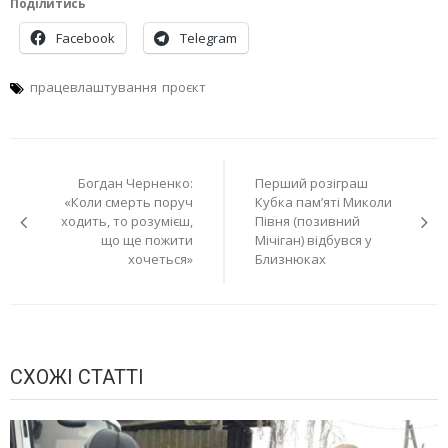
Поділитись
Facebook
Telegram
працевлаштування
проєкт
Навігація
Богдан Черненко:
Перший розіграш
записів
«Коли смерть поруч
Кубка пам’яті Миколи
ходить, то розумієш,
Півня (позивний
що ще пожити
Мічіган) відбувся у
хочеться»
Близнюках
СХОЖІ СТАТТІ