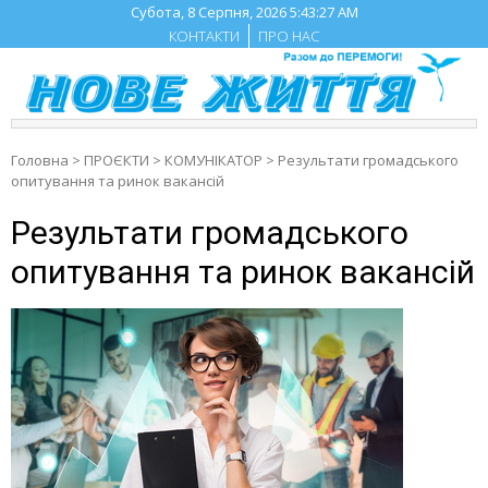
Skip
Субота, 8 Серпня, 2026
5:43:28 AM
to
КОНТАКТИ
ПРО НАС
content
Головна
>
ПРОЄКТИ
>
КОМУНІКАТОР
>
Результати громадського
опитування та ринок вакансій
Результати громадського
опитування та ринок вакансій