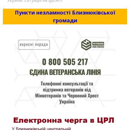
України. Ситуація на фронті
Пункти незламності Близнюківської
громади