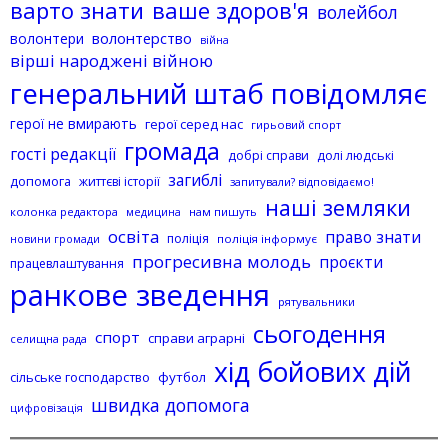
варто знати
ваше здоров'я
волейбол
волонтерство
волонтери
війна
вірші народжені війною
генеральний штаб повідомляє
герої не вмирають
герої серед нас
гирьовий спорт
громада
гості редакції
добрі справи
долі людські
загиблі
допомога
життєві історії
запитували? відповідаємо!
наші земляки
колонка редактора
нам пишуть
медицина
освіта
право знати
поліція
поліція інформує
новини громади
прогресивна молодь
проєкти
працевлаштування
ранкове зведення
рятувальники
сьогодення
спорт
справи аграрні
селищна рада
хід бойових дій
сільське господарство
футбол
швидка допомога
цифровізація