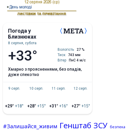
Погода у
Близнюках
8 серпня, субота
+33°
Вологість
27 %
Тиск
743 мм
Вітер
ПнС 4 м/с
хмарно з проясненнями, без опадів,
дуже спекотно
9 серп.
10 серп.
11 серп.
12 серп.
+29°
+18°
+28°
+15°
+31°
+16°
+27°
+15°
Генштаб ЗСУ
#Залишайся_живим
безпека