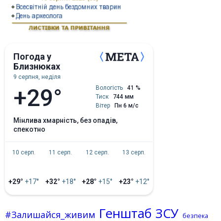
Погода у
Близнюках
9 серпня, неділя
+29°
Вологість
41 %
Тиск
744 мм
Вітер
Пн 6 м/с
мінлива хмарність, без опадів,
спекотно
10 серп.
11 серп.
12 серп.
13 серп.
+29°
+17°
+32°
+18°
+28°
+15°
+23°
+12°
Генштаб ЗСУ
#Залишайся_живим
безпека