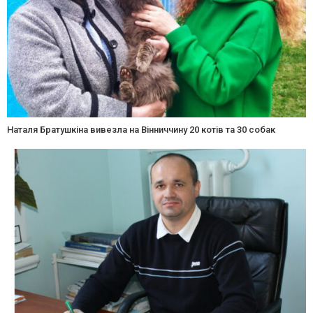
Наталя Братушкіна вивезла на Вінниччину 20 котів та 30 собак