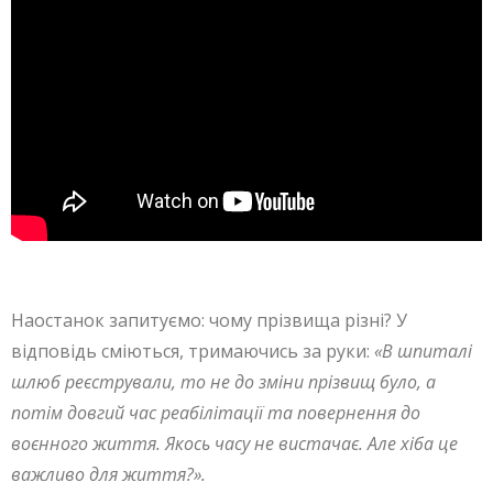
Наостанок запитуємо: чому прізвища різні? У
відповідь сміються, тримаючись за руки:
«В шпиталі
шлюб реєстрували, то не до зміни прізвищ було, а
потім довгий час реабілітації та повернення до
воєнного життя. Якось часу не вистачає. Але хіба це
важливо для життя?».