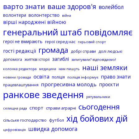
варто знати
ваше здоров'я
волейбол
волонтерство
волонтери
війна
вірші народжені війною
генеральний штаб повідомляє
герої не вмирають
герої серед нас
гирьовий спорт
громада
гості редакції
добрі справи
долі людські
загиблі
допомога
життєві історії
запитували? відповідаємо!
наші земляки
колонка редактора
нам пишуть
медицина
освіта
право знати
поліція
поліція інформує
новини громади
прогресивна молодь
проєкти
працевлаштування
ранкове зведення
рятувальники
сьогодення
спорт
справи аграрні
селищна рада
хід бойових дій
сільське господарство
футбол
швидка допомога
цифровізація