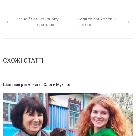
Навігація
Весна близько і знову
Події та прикмети 28
записів
горять поля
лютого
СХОЖІ СТАТТІ
Шалений ритм життя Олени Мухіної