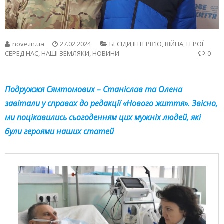
nove.in.ua
27.02.2024
БЕСIДИ,ІНТЕРВ'Ю
,
ВІЙНА
,
ГЕРОЇ
СЕРЕД НАС
,
НАШІ ЗЕМЛЯКИ
,
НОВИНИ
0
Подружжя Сямтомових – Станіслав та Олена
завітали у справах до редакції «Нового життя». Звісно,
ми поцікавились сьогоденням цих мужніх людей, які
були героями наших статей