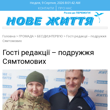
Skip
Неділя, 9 Серпня, 2026
8:01:43 AM
to
КОНТАКТИ
ПРО НАС
content
Головна
>
ГРОМАДА
>
БЕСIДИ,ІНТЕРВ'Ю
>
Гості редакції – подружжя
Сямтомових
Гості редакції – подружжя
Сямтомових