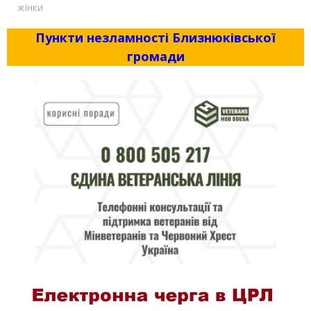
жінки
Пункти незламності Близнюківської
громади