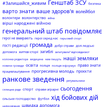
Генштаб ЗСУ
#Залишайся_живим
безпека
варто знати
ваше здоров'я
волейбол
волонтерство
волонтери
війна
вірші народжені війною
генеральний штаб повідомляє
герої не вмирають
герої серед нас
гирьовий спорт
громада
гості редакції
добрі справи
долі людські
загиблі
допомога
життєві історії
запитували? відповідаємо!
наші земляки
колонка редактора
нам пишуть
медицина
освіта
право знати
поліція
поліція інформує
новини громади
прогресивна молодь
проєкти
працевлаштування
ранкове зведення
рятувальники
сьогодення
спорт
справи аграрні
селищна рада
хід бойових дій
сільське господарство
футбол
швидка допомога
цифровізація