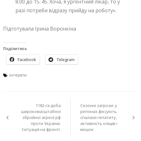
8.00 до 15. 45. Хоча, я ургентний лікар, то у
разі потреби відразу прийду на роботу».
Підготувала Ірина Воронкіна
Поділитись
Facebook
Telegram
інтерв’ю
Навігація
1182-га доба
Сезонні загрози: у
записів
широкомасштабної
регіонах фіксують
збройної агресії рф
спалахи гепатиту,
проти України.
активність кліщів і
Ситуація на фронті.
мошок