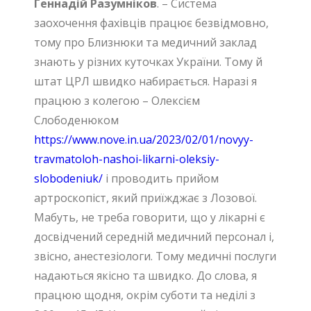
Геннадій Разумніков
. – Система
заохочення фахівців працює безвідмовно,
тому про Близнюки та медичний заклад
знають у різних куточках України. Тому й
штат ЦРЛ швидко набирається. Наразі я
працюю з колегою – Олексієм
Слободенюком
https://www.nove.in.ua/2023/02/01/novyy-
travmatoloh-nashoi-likarni-oleksiy-
slobodeniuk/
і проводить прийом
артроскопіст, який приїжджає з Лозової.
Мабуть, не треба говорити, що у лікарні є
досвідчений середній медичний персонал і,
звісно, анестезіологи. Тому медичні послуги
надаються якісно та швидко. До слова, я
працюю щодня, окрім суботи та неділі з