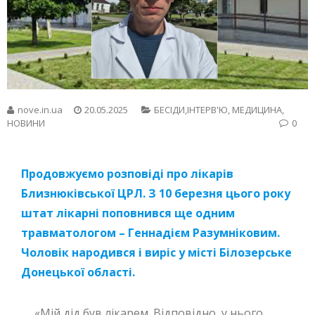
nove.in.ua
20.05.2025
БЕСIДИ,ІНТЕРВ'Ю
,
МЕДИЦИНА
,
НОВИНИ
0
Продовжуємо розповіді про лікарів
Близнюківської ЦРЛ. З 10 березня цього року
штат лікарні поповнився ще одним
травматологом – Геннадієм Разумніковим.
Чоловік народився і виріс у місті Білозерське
Донецької області.
«Мій дід був лікарем. Відповідно, у нього