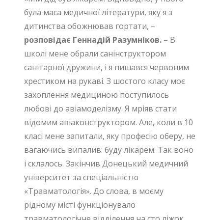
була маса медичної літератури, яку я з
дитинства обожнював гортати, –
розповідає Геннадій Разумніков.
– В
школі мене обрали санінструктором
санітарної дружини, і я пишався червоним
хрестиком на рукаві. З шостого класу моє
захоплення медициною поступилось
любові до авіамоделізму. Я мріяв стати
відомим авіаконструктором. Але, коли в 10
класі мене запитали, яку професію оберу, не
вагаючись випалив: буду лікарем. Так воно
і склалось. Закінчив Донецький медичний
університет за спеціальністю
«Травматологія». До слова, в моєму
рідному місті функціонувало
травматологічне відділення на сто ліжок.