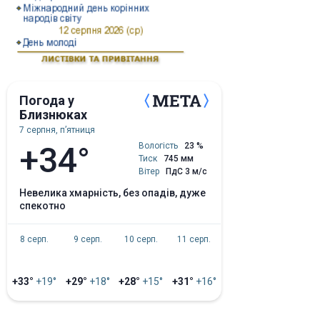
Погода у
Близнюках
7 серпня, пʼятниця
+34°
Вологість
23 %
Тиск
745 мм
Вітер
ПдС 3 м/с
невелика хмарність, без опадів, дуже
спекотно
8 серп.
9 серп.
10 серп.
11 серп.
+33°
+19°
+29°
+18°
+28°
+15°
+31°
+16°