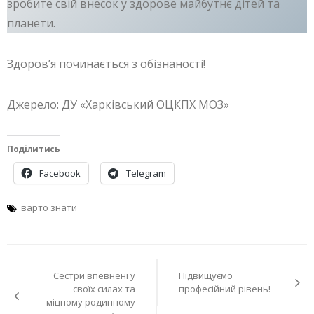
зробите свій внесок у здорове майбутнє дітей та
планети.
Здоров’я починається з обізнаності!
Джерело: ДУ «Харківський ОЦКПХ МОЗ»
Поділитись
Facebook
Telegram
варто знати
Навігація
Сестри впевнені у
Підвищуємо
записів
своїх силах та
професійний рівень!
міцному родинному