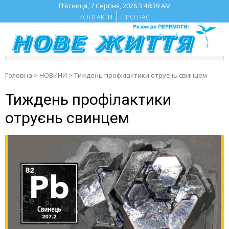
Skip
П’ятниця, 7 Серпня, 2026
3:48:40 AM
to
КОНТАКТИ
ПРО НАС
content
Головна
>
НОВИНИ
>
Тиждень профілактики отруєнь свинцем
Тиждень профілактики
отруєнь свинцем