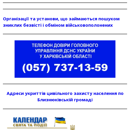
Організації та установи, що займаються пошуком
зниклих безвісті і обміном військовополонених
Адреси укриттів цивільного захисту населення по
Близнюківській громаді