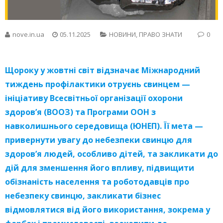
nove.in.ua
05.11.2025
НОВИНИ
,
ПРАВО ЗНАТИ
0
Щороку у жовтні світ відзначає Міжнародний
тиждень профілактики отруєнь свинцем —
ініціативу Всесвітньої організації охорони
здоров’я (ВООЗ) та Програми ООН з
навколишнього середовища (ЮНЕП). Її мета —
привернути увагу до небезпеки свинцю для
здоров’я людей, особливо дітей, та закликати до
дій для зменшення його впливу, підвищити
обізнаність населення та роботодавців про
небезпеку свинцю, закликати бізнес
відмовлятися від його використання, зокрема у