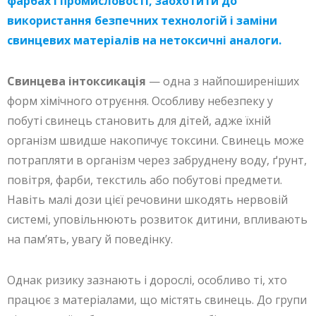
фарбах і промисловості, заохотити до
використання безпечних технологій і заміни
свинцевих матеріалів на нетоксичні аналоги.
Свинцева інтоксикація
— одна з найпоширеніших
форм хімічного отруєння. Особливу небезпеку у
побуті свинець становить для дітей, адже їхній
організм швидше накопичує токсини. Свинець може
потрапляти в організм через забруднену воду, ґрунт,
повітря, фарби, текстиль або побутові предмети.
Навіть малі дози цієї речовини шкодять нервовій
системі, уповільнюють розвиток дитини, впливають
на пам’ять, увагу й поведінку.
Однак ризику зазнають і дорослі, особливо ті, хто
працює з матеріалами, що містять свинець. До групи