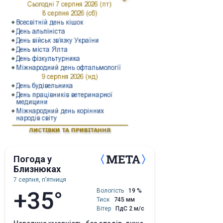
Погода у
Близнюках
7 серпня, пʼятниця
+35°
Вологість
19 %
Тиск
745 мм
Вітер
ПдС 2 м/с