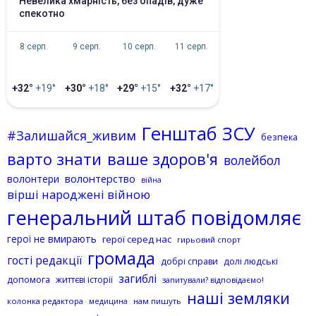
невелика хмарність, без опадів, дуже
спекотно
8 серп.
9 серп.
10 серп.
11 серп.
+32°
+19°
+30°
+18°
+29°
+15°
+32°
+17°
Генштаб ЗСУ
#Залишайся_живим
безпека
варто знати
ваше здоров'я
волейбол
волонтерство
волонтери
війна
вірші народжені війною
генеральний штаб повідомляє
герої не вмирають
герої серед нас
гирьовий спорт
громада
гості редакції
добрі справи
долі людські
загиблі
допомога
життєві історії
запитували? відповідаємо!
наші земляки
колонка редактора
нам пишуть
медицина