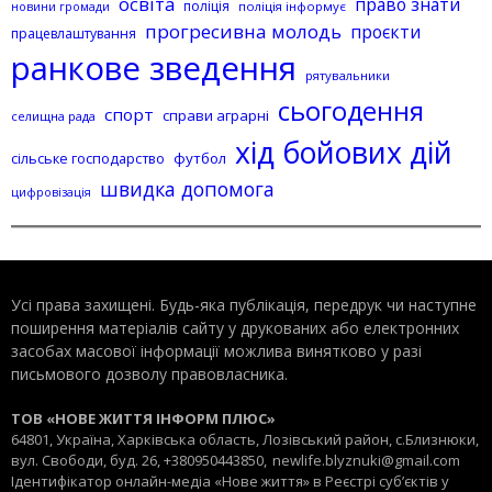
освіта
право знати
поліція
поліція інформує
новини громади
прогресивна молодь
проєкти
працевлаштування
ранкове зведення
рятувальники
сьогодення
спорт
справи аграрні
селищна рада
хід бойових дій
сільське господарство
футбол
швидка допомога
цифровізація
Усі права захищені. Будь-яка публiкацiя, передрук чи наступне
поширення матеріалів сайту у друкованих або електронних
засобах масової інформації можлива винятково у разі
письмового дозволу правовласника.
ТОВ «НОВЕ ЖИТТЯ ІНФОРМ ПЛЮС»
64801, Україна, Харківська область, Лозівський район, с.Близнюки,
вул. Свободи, буд. 26, +380950443850,
newlife.blyznuki@gmail.com
Ідентифікатор онлайн-медіа «Нове життя» в Реєстрі суб’єктів у