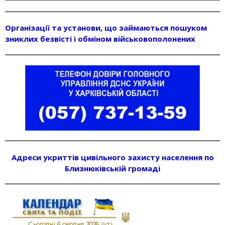
Організації та установи, що займаються пошуком
зниклих безвісті і обміном військовополонених
Адреси укриттів цивільного захисту населення по
Близнюківській громаді