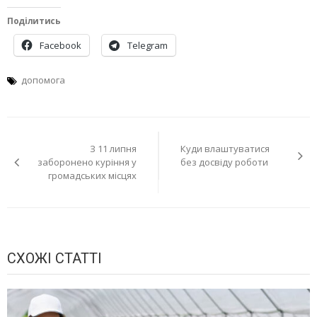
Поділитись
Facebook
Telegram
допомога
Навігація
З 11 липня
Куди влаштуватися
записів
заборонено куріння у
без досвіду роботи
громадських місцях
СХОЖІ СТАТТІ