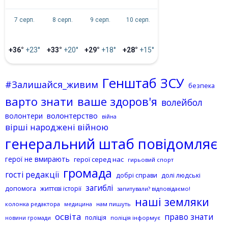
7 серп.
8 серп.
9 серп.
10 серп.
+36°
+23°
+33°
+20°
+29°
+18°
+28°
+15°
Генштаб ЗСУ
#Залишайся_живим
безпека
варто знати
ваше здоров'я
волейбол
волонтерство
волонтери
війна
вірші народжені війною
генеральний штаб повідомляє
герої не вмирають
герої серед нас
гирьовий спорт
громада
гості редакції
добрі справи
долі людські
загиблі
допомога
життєві історії
запитували? відповідаємо!
наші земляки
колонка редактора
нам пишуть
медицина
освіта
право знати
поліція
поліція інформує
новини громади