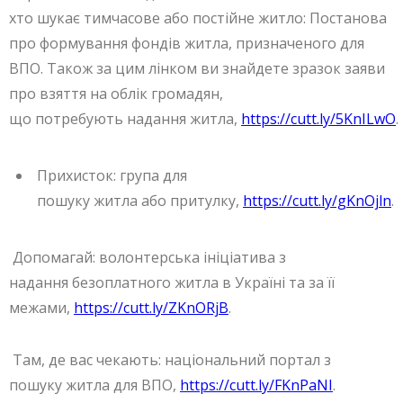
хто шукає тимчасове або постійне житло: Постанова
про формування фондів житла, призначеного для
ВПО. Також за цим лінком ви знайдете зразок заяви
про взяття на облік громадян,
що потребують надання житла,
https://cutt.ly/5KnILwO
.
Прихисток: група для
пошуку житла або притулку,
https://cutt.ly/gKnOjln
.
Допомагай: волонтерська ініціатива з
надання безоплатного житла в Україні та за її
межами,
https://cutt.ly/ZKnORjB
.
Там, де вас чекають: національний портал з
пошуку житла для ВПО,
https://cutt.ly/FKnPaNI
.