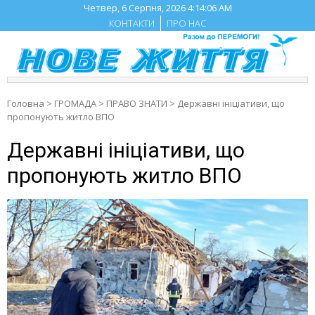
Skip
Четвер, 6 Серпня, 2026
4:14:07 AM
to
КОНТАКТИ
ПРО НАС
content
Головна
>
ГРОМАДА
>
ПРАВО ЗНАТИ
>
Державні ініціативи, що
пропонують житло ВПО
Державні ініціативи, що
пропонують житло ВПО