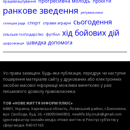
прогресивна молодь
проєкти
працевлаштування
ранкове зведення
рятувальники
сьогодення
спорт
справи аграрні
селищна рада
хід бойових дій
сільське господарство
футбол
швидка допомога
цифровізація
Усі права захищені. Будь-яка публiкацiя, передрук чи наступне
поширення матеріалів сайту у друкованих або електронних
засобах масової інформації можлива винятково у разі
письмового дозволу правовласника.
ТОВ «НОВЕ ЖИТТЯ ІНФОРМ ПЛЮС»
64801, Україна, Харківська область, Лозівський район, с.Близнюки,
вул. Свободи, буд. 26, +380950443850,
newlife.blyznuki@gmail.com
Ідентифікатор онлайн-медіа «Нове життя» в Реєстрі суб’єктів у
сфері медіа: R40-01163.