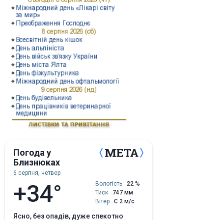
Погода у
Близнюках
6 серпня, четвер
+34°
Вологість
22 %
Тиск
747 мм
Вітер
С 2 м/с
ясно, без опадів, дуже спекотно